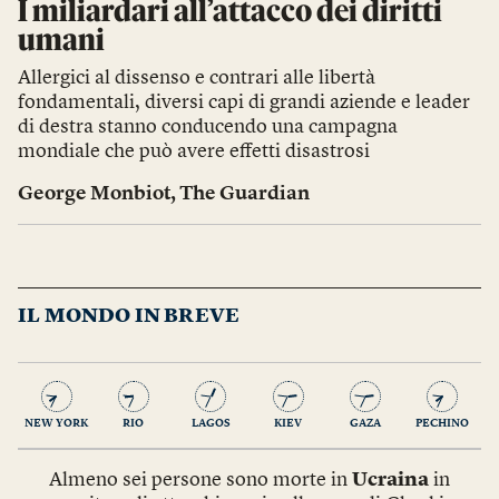
I miliardari all’attacco dei diritti
umani
Allergici al dissenso e contrari alle libertà
fondamentali, diversi capi di grandi aziende e leader
di destra stanno conducendo una campagna
mondiale che può avere effetti disastrosi
George Monbiot
,
The Guardian
IL MONDO IN BREVE
NEW YORK
RIO
LAGOS
KIEV
GAZA
PECHINO
Almeno sei persone sono morte in
Ucraina
in