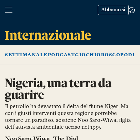
Abbonarsi
SETTIMANALE
PODCAST
GIOCHI
OROSCOPO
DIZ
Nigeria, una terra da
guarire
Il petrolio ha devastato il delta del fiume Niger. Ma
con i giusti interventi questa regione potrebbe
tornare un paradiso, sostiene Noo Saro-Wiwa, figlia
dell’attivista ambientale ucciso nel 1995
Noo Saro-Wiwa
,
The Dial