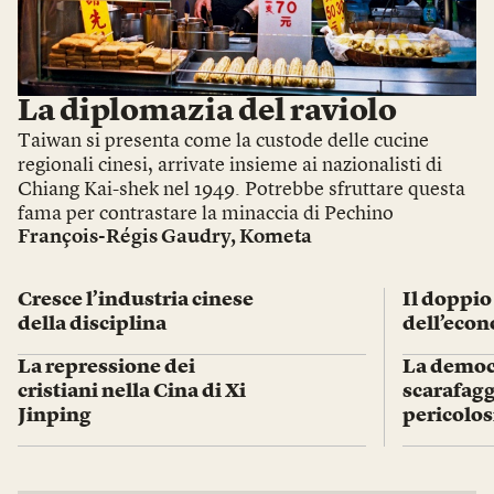
La diplomazia del raviolo
Taiwan si presenta come la custode delle cucine
regionali cinesi, arrivate insieme ai nazionalisti di
Chiang Kai-shek nel 1949. Potrebbe sfruttare questa
fama per contrastare la minaccia di Pechino
François-Régis Gaudry
,
Kometa
Cresce l’industria cinese
Il doppio
della disciplina
dell’econ
La repressione dei
La democ
cristiani nella Cina di Xi
scarafagg
Jinping
pericolos