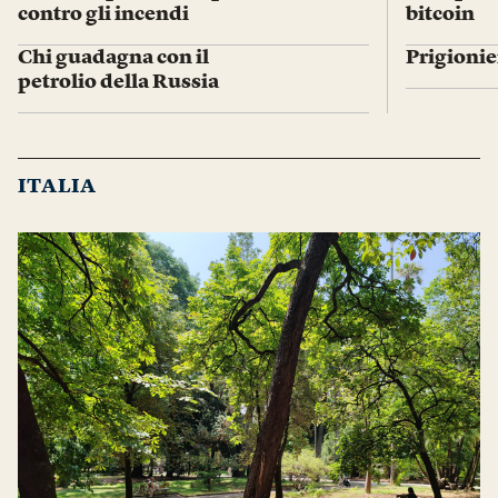
contro gli incendi
bitcoin
Chi guadagna con il
Prigionie
petrolio della Russia
ITALIA