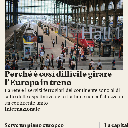
Perché è così difficile girare
l’Europa in treno
La rete e i servizi ferroviari del continente sono al di
sotto delle aspettative dei cittadini e non all’altezza di
un continente unito
Internazionale
Serve un piano europeo
La capita