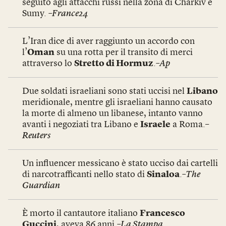
seguito agli attacchi russi nella zona di Charkiv e
Sumy.
–France24
L’Iran dice di aver raggiunto un accordo con
l’
Oman
su una rotta per il transito di merci
attraverso lo
Stretto di Hormuz
.
–Ap
Due soldati israeliani sono stati uccisi nel
Libano
meridionale, mentre gli israeliani hanno causato
la morte di almeno un libanese, intanto vanno
avanti i negoziati tra Libano e
Israele
a Roma.–
Reuters
Un influencer messicano è stato ucciso dai cartelli
di narcotrafficanti nello stato di
Sinaloa
.
–The
Guardian
È morto il cantautore italiano
Francesco
Guccini
, aveva 86 anni.
–La Stampa