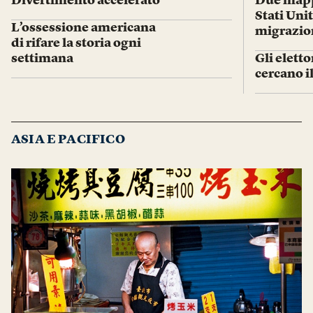
Divertimento accelerato
Due mappe
Stati Unit
L’ossessione americana
migrazio
di rifare la storia ogni
settimana
Gli eletto
cercano 
ASIA E PACIFICO