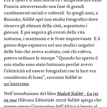
Era il 1960 e il Mali otteneva l’indipendenza dalla
Francia attraversando una fase di grandi
cambiamenti sociali e culturali. In quegli anni, a
Bamako, Sidibé aprì uno studio fotografico dove
ritraeva gli abitanti della città, soprattutto i
giovani. E poi seguiva gli eventi della vita
notturna, i matrimoni e le feste improvvisate. E il
giorno dopo esponeva nel suo studio i negativi
delle foto che aveva scattato, così chi voleva,
poteva ordinare le stampe.”Quando ho aperto il
mio studio sono stato fortunato perché avevo
l’elettricità ed essere fotografati con la luce era
considerato di lusso”, racconta Sidibé in
un’intervista
.
Nell’introduzione del libro
Malick Sidibé – La vie
en rose
(Silvana Editoriale 2010) Sidibé spiega che
troppo spesso l’immagine dell’Africa è legata al