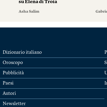
su Elena di Troia
Asha Salim
Gabri
Dizionario italiano
P
Oroscopo
S
Pubblicità
U
Paesi
I
Autori
Newsletter