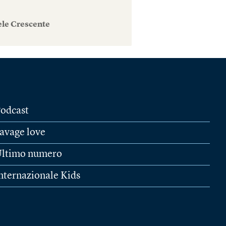
ele Crescente
odcast
avage love
ltimo numero
nternazionale Kids