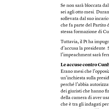
Se non sarà bloccata da
sei agli otto mesi. Duran
sollevata dal suo incari
che fa parte del Partit
stessa formazione di C
Tuttavia, il Pt ha impug
d’accusa la presidente. 
l’impeachment sarà fer
Le accuse contro Cun
Erano mesi che l’opposi
un’inchiesta sulla presi
perché l’abbia autorizza
dei giuristi che hanno f
della camera di aver usa
che è tra gli indagati pe