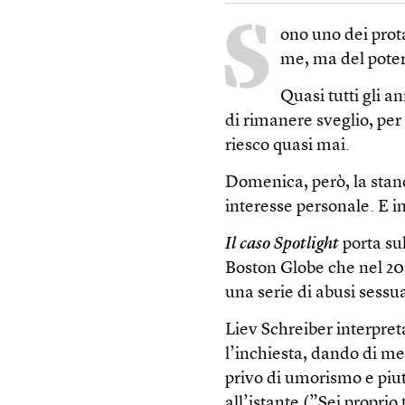
S
ono uno dei prot
me, ma del poter
Quasi tutti gli 
di rimanere sveglio, pe
riesco quasi mai.
Domenica, però, la stan
interesse personale. E i
Il caso Spotlight
porta su
Boston Globe che nel 20
una serie di abusi sessua
Liev Schreiber interpret
l’inchiesta, dando di m
privo di umorismo e piut
all’istante (”Sei proprio