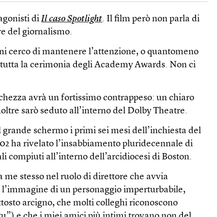
agonisti di
Il caso Spotlight
. Il film però non parla di
e del giornalismo.
anni cerco di mantenere l’attenzione, o quantomeno
r tutta la cerimonia degli Academy Awards. Non ci
chezza avrà un fortissimo contrappeso: un chiaro
noltre sarò seduto all’interno del Dolby Theatre.
l grande schermo i primi sei mesi dell’inchiesta del
02 ha rivelato l’insabbiamento pluridecennale di
li compiuti all’interno dell’arcidiocesi di Boston.
a me stesso nel ruolo di direttore che avvia
e l’immagine di un personaggio imperturbabile,
tosto arcigno, che molti colleghi riconoscono
 tu”) e che i miei amici più intimi trovano non del