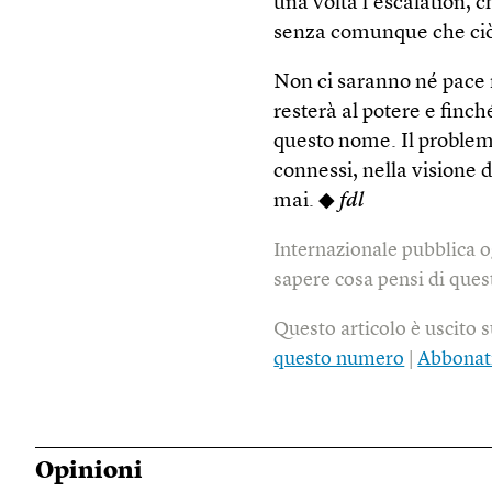
una volta l’escalation, c
senza comunque che ciò 
Non ci saranno né pace n
resterà al potere e finc
questo nome. Il problem
connessi, nella visione 
mai. ◆
fdl
Internazionale pubblica o
sapere cosa pensi di quest
Questo articolo è uscito 
questo numero
|
Abbonat
Opinioni