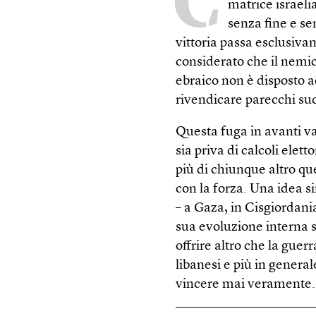
C
matrice israeli
senza fine e se
vittoria passa esclusiva
considerato che il nemic
ebraico non è disposto 
rivendicare parecchi suc
Questa fuga in avanti v
sia priva di calcoli elet
più di chiunque altro qu
con la forza. Una idea si
– a Gaza, in Cisgiordani
sua evoluzione interna si
offrire altro che la guerra
libanesi e più in genera
vincere mai veramente.