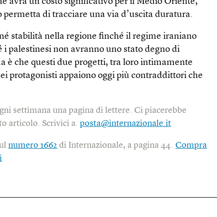
he avrà un costo significativo per il Medio Oriente,
permetta di tracciare una via d’uscita duratura.
é stabilità nella regione finché il regime iraniano
hé i palestinesi non avranno uno stato degno di
a è che questi due progetti, tra loro intimamente
dei protagonisti appaiono oggi più contraddittori che
gni settimana una pagina di lettere. Ci piacerebbe
o articolo. Scrivici a:
posta@internazionale.it
sul
numero 1662
di Internazionale, a pagina 44.
Compra
i