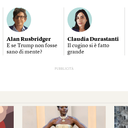
Alan Rusbridger
Claudia Durastanti
E se Trump non fosse
Il cugino si è fatto
sano di mente?
grande
PUBBLICITÀ