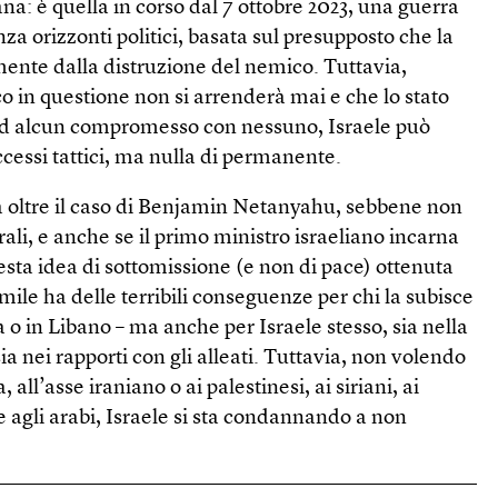
ana: è quella in corso dal 7 ottobre 2023, una guerra
nza orizzonti politici, basata sul presupposto che la
mente dalla distruzione del nemico. Tuttavia,
o in questione non si arrenderà mai e che lo stato
ad alcun compromesso con nessuno, Israele può
cessi tattici, ma nulla di permanente.
a oltre il caso di Benjamin Netanyahu, sebbene non
torali, e anche se il primo ministro israeliano incarna
esta idea di sottomissione (e non di pace) ottenuta
mile ha delle terribili conseguenze per chi la subisce
a o in Libano – ma anche per Israele stesso, sia nella
a nei rapporti con gli alleati. Tuttavia, non volendo
, all’asse iraniano o ai palestinesi, ai siriani, ai
le agli arabi, Israele si sta condannando a non