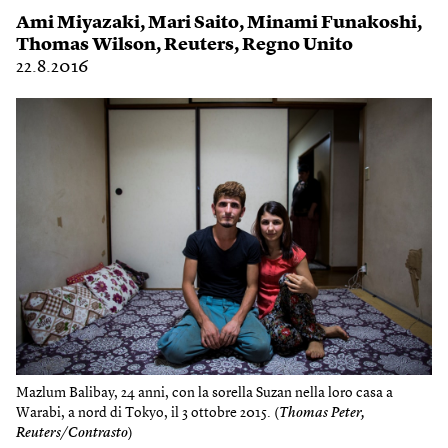
Ami Miyazaki
,
Mari Saito
,
Minami Funakoshi
,
Thomas Wilson
,
Reuters
,
Regno Unito
22.8.2016
Mazlum Balibay, 24 anni, con la sorella Suzan nella loro casa a
Warabi, a nord di Tokyo, il 3 ottobre 2015. (
Thomas Peter,
Reuters/Contrasto
)