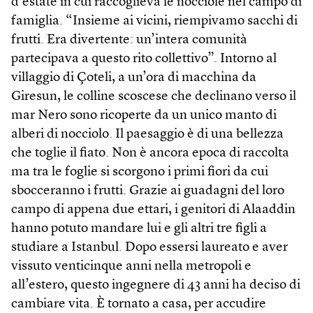
d’estate in cui raccoglieva le nocciole nel campo di
famiglia. “Insieme ai vicini, riempivamo sacchi di
frutti. Era divertente: un’intera comunità
partecipava a questo rito collettivo”. Intorno al
villaggio di Çoteli, a un’ora di macchina da
Giresun, le colline scoscese che declinano verso il
mar Nero sono ricoperte da un unico manto di
alberi di nocciolo. Il paesaggio è di una bellezza
che toglie il fiato. Non è ancora epoca di raccolta
ma tra le foglie si scorgono i primi fiori da cui
sbocceranno i frutti. Grazie ai guadagni del loro
campo di appena due ettari, i genitori di Alaaddin
hanno potuto mandare lui e gli altri tre figli a
studiare a Istanbul. Dopo essersi laureato e aver
vissuto venticinque anni nella metropoli e
all’estero, questo ingegnere di 43 anni ha deciso di
cambiare vita. È tornato a casa, per accudire