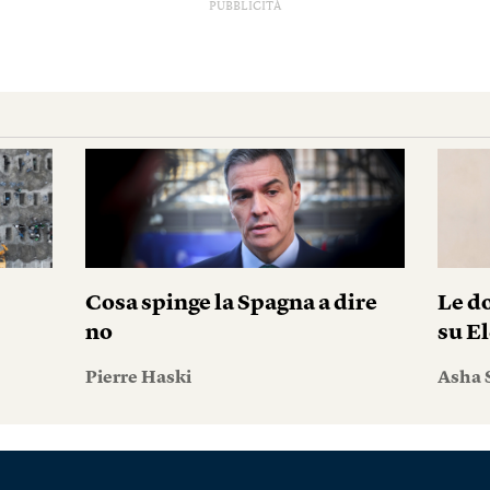
PUBBLICITÀ
Cosa spinge la Spagna a dire
Le do
no
su El
Pierre Haski
Asha 