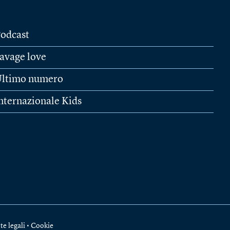
odcast
avage love
ltimo numero
nternazionale Kids
te legali
•
Cookie