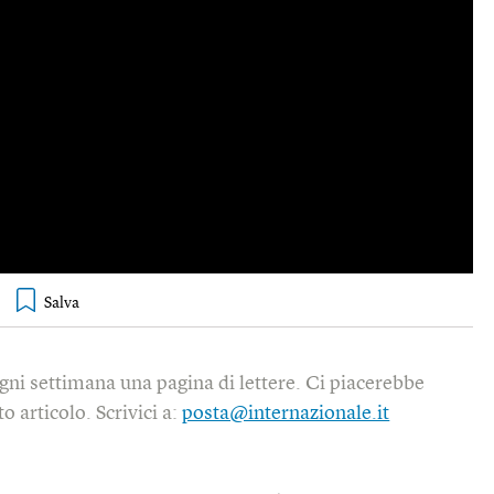
gni settimana una pagina di lettere. Ci piacerebbe
o articolo. Scrivici a:
posta@internazionale.it