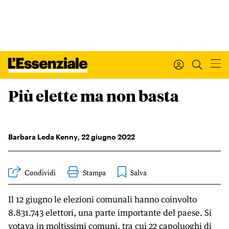
Più elette ma non basta
Xxx
L’ESSENZIALE
Leggi Internazionale
Ultimi articoli
Barbara Leda Kenny
,
22
giugno 2022
I tuoi dati personali
Condividi
Stampa
I tuoi ordini
INTERNAZIONALE
Il 12 giugno le elezioni comunali hanno coinvolto
Regala o rinnova
IL SETTIMANALE
8.831.743 elettori, una parte importante del paese. Si
Newsletter
votava in moltissimi comuni, tra cui 22 capoluoghi di