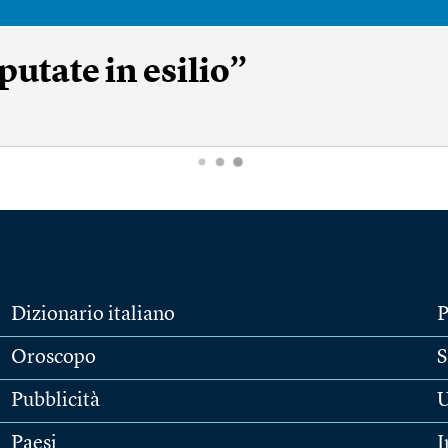
utate in esilio”
Dizionario italiano
P
Oroscopo
S
Pubblicità
U
Paesi
I