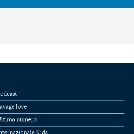
odcast
avage love
ltimo numero
nternazionale Kids