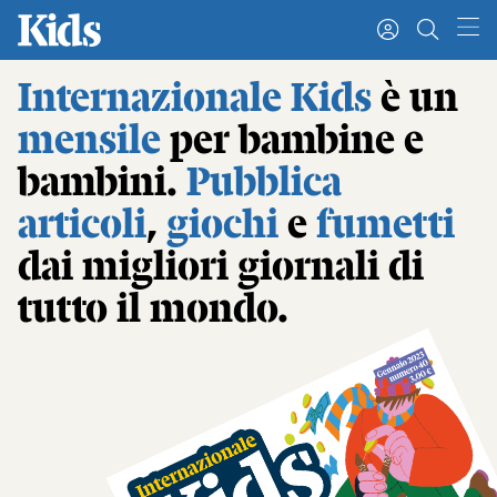
Internazionale Kids
è un
Xxx
mensile
per bambine e
KIDS
bambini.
Pubblica
Leggi Internazionale
Newsletter
articoli
,
giochi
e
fumetti
I tuoi dati personali
dai migliori giornali di
I tuoi ordini
INTERNAZIONALE
tutto il mondo.
Regala o rinnova
IL SETTIMANALE
Newsletter
KIDS
Esci
FESTIVAL