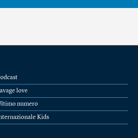
odcast
avage love
ltimo numero
nternazionale Kids