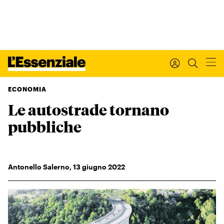
ECONOMIA
Le autostrade tornano
Xxx
L’ESSENZIALE
pubbliche
Leggi Internazionale
Ultimi articoli
I tuoi dati personali
Antonello Salerno
,
13
giugno 2022
I tuoi ordini
INTERNAZIONALE
Regala o rinnova
IL SETTIMANALE
Newsletter