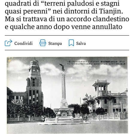
KIDS
quadrati di “terreni paludosi e stagni
quasi perenni” nei dintorni di Tianjin.
Esci
FESTIVAL
Ma si trattava di un accordo clandestino
e qualche anno dopo venne annullato
L’ESSENZIALE
Condividi
Stampa