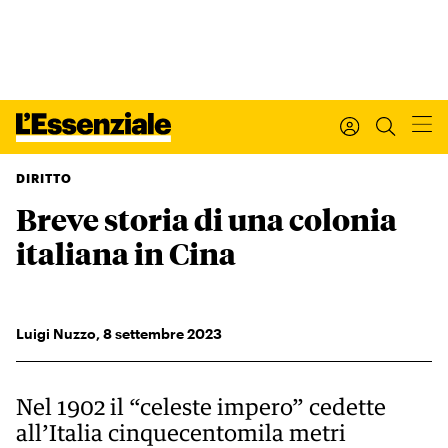
DIRITTO
Breve storia di una colonia
Xxx
L’ESSENZIALE
italiana in Cina
Leggi Internazionale
Ultimi articoli
I tuoi dati personali
Luigi Nuzzo
,
8
settembre 2023
I tuoi ordini
INTERNAZIONALE
Regala o rinnova
Nel 1902 il “celeste impero” cedette
IL SETTIMANALE
all’Italia cinquecentomila metri
Newsletter