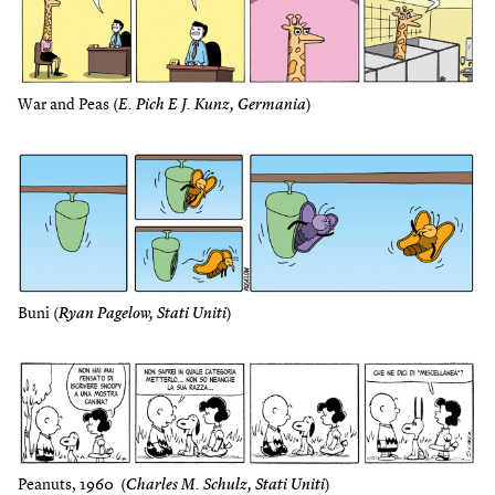
War and Peas (
E. Pich E J. Kunz, Germania
)
Buni (
Ryan Pagelow, Stati Uniti
)
Peanuts, 1960 (
Charles M. Schulz, Stati Uniti
)