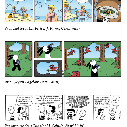
War and Peas (
E. Pich E J. Kunz, Germania
)
Buni (
Ryan Pagelow, Stati Uniti
)
Peanuts, 1960 (
Charles M. Schulz, Stati Uniti
)