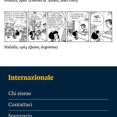
Peanuts, 1960 (
Charles M. Schulz, Stati Uniti
)
Mafalda, 1964 (
Quino, Argentina
)
Chi siamo
Contattaci
Sommario