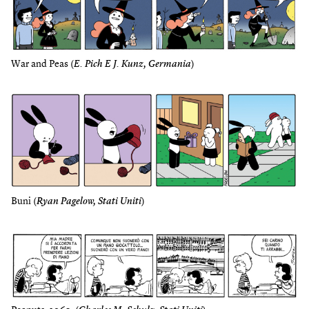
War and Peas (
E. Pich E J. Kunz, Germania
)
Buni (
Ryan Pagelow, Stati Uniti
)