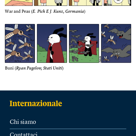
War and Peas (
E. Pich E J. Kunz, Germania
)
Buni (
Ryan Pagelow, Stati Uniti
)
Chi siamo
Contattaci