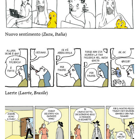
Nuovo sentimento (
Zuzu, Italia
)
Laerte (
Laerte, Brasile
)