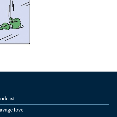
odcast
avage love