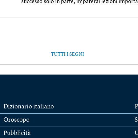
successo solo in parte, imparerai lezioni importan
TUTTI I SEGNI
Dizionario italiano
P
Oroscopo
S
Pubblicità
U