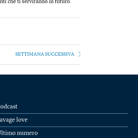
ti che ti serviranno in futuro.
SETTIMANA SUCCESSIVA
odcast
avage love
ltimo numero