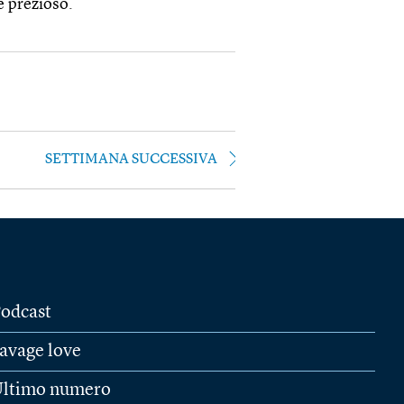
e prezioso.
SETTIMANA SUCCESSIVA
odcast
avage love
ltimo numero