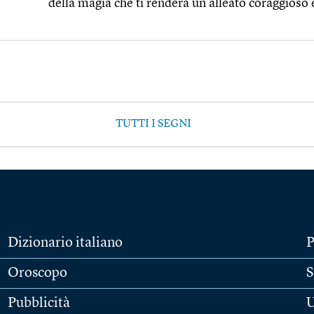
della magia che ti renderà un alleato coraggioso 
TUTTI I SEGNI
Dizionario italiano
P
Oroscopo
S
Pubblicità
U