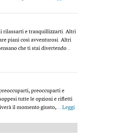
ilassarti e tranquillizzarti. Altri
re piani così avventurosi. Altri
nsano che ti stai divertendo...
a preoccuparti, preoccuparti e
oppesi tutte le opzioni e rifletti
riverà il momento giusto,...
Leggi
PUBBLICITÀ