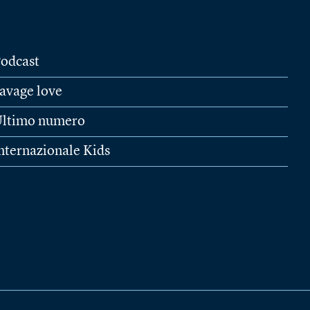
odcast
avage love
ltimo numero
nternazionale Kids