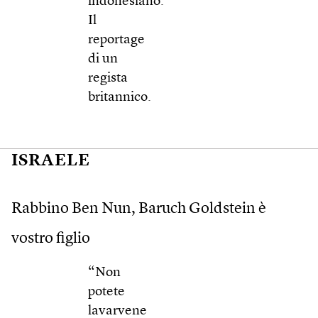
indonesiano.
Il
reportage
di un
regista
britannico.
ISRAELE
Rabbino Ben Nun, Baruch Goldstein è
vostro figlio
“Non
potete
lavarvene