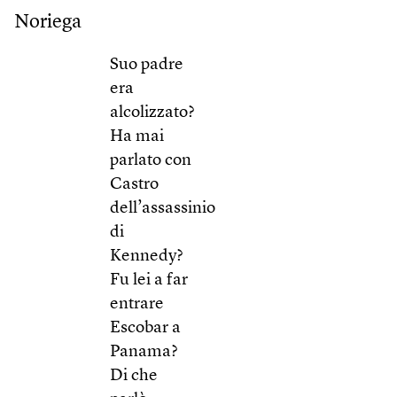
Noriega
Suo padre
era
alcolizzato?
Ha mai
parlato con
Castro
dell’assassinio
di
Kennedy?
Fu lei a far
entrare
Escobar a
Panama?
Di che