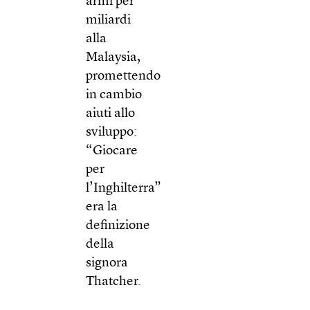
armi per
miliardi
alla
Malaysia,
promettendo
in cambio
aiuti allo
sviluppo:
“Giocare
per
l’Inghilterra”
era la
definizione
della
signora
Thatcher.