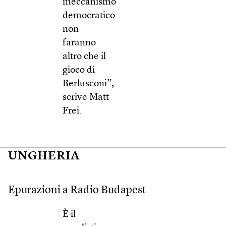
meccanismo
democratico
non
faranno
altro che il
gioco di
Berlusconi”,
scrive Matt
Frei.
UNGHERIA
Epurazioni a Radio Budapest
È il