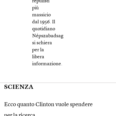
repulisti
più
massicio
dal 1956. Il
quotidiano
Népszabadsag
si schiera
per la
libera
informazione.
SCIENZA
Ecco quanto Clinton vuole spendere
per la ricerca