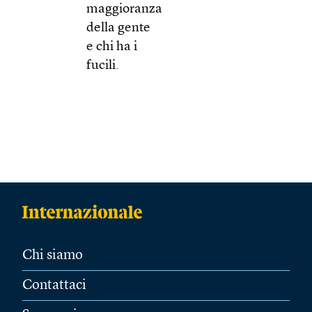
maggioranza
della gente
e chi ha i
fucili.
Chi siamo
Contattaci