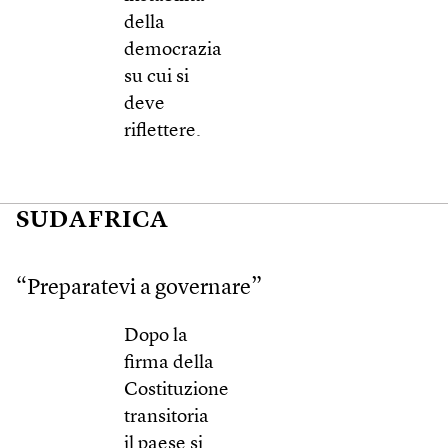
della
democrazia
su cui si
deve
riflettere.
SUDAFRICA
“Preparatevi a governare”
Dopo la
firma della
Costituzione
transitoria
il paese si