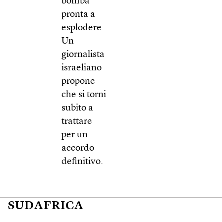
bomba
pronta a
esplodere.
Un
giornalista
israeliano
propone
che si torni
subito a
trattare
per un
accordo
definitivo.
SUDAFRICA