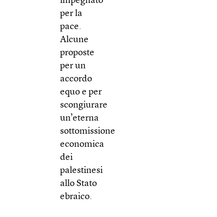
impegnato
per la
pace.
Alcune
proposte
per un
accordo
equo e per
scongiurare
un’eterna
sottomissione
economica
dei
palestinesi
allo Stato
ebraico.