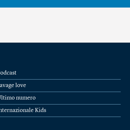
odcast
avage love
ltimo numero
nternazionale Kids