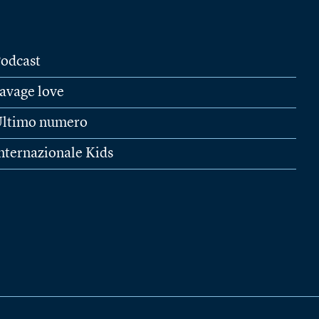
odcast
avage love
ltimo numero
nternazionale Kids