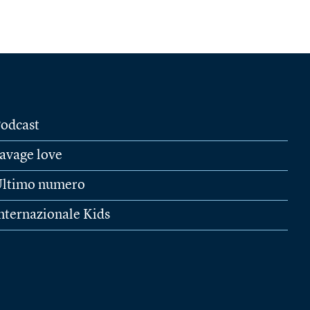
odcast
avage love
ltimo numero
nternazionale Kids