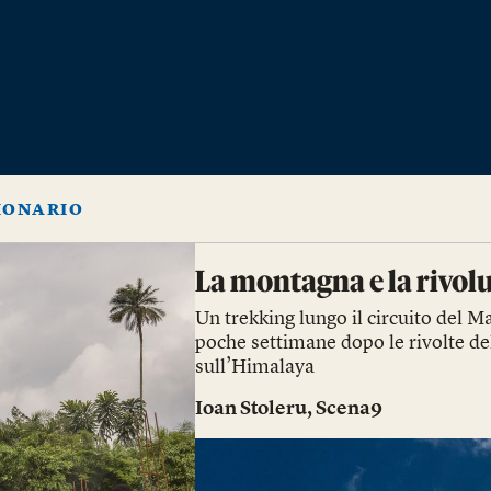
IONARIO
La montagna e la rivol
Un trekking lungo il circuito del M
poche settimane dopo le rivolte del
sull’Himalaya
Ioan Stoleru
,
Scena9