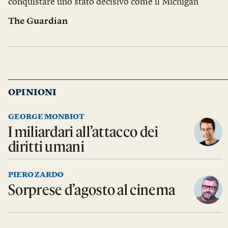
conquistare uno stato decisivo come il Michigan
The Guardian
OPINIONI
GEORGE MONBIOT
I miliardari all’attacco dei
diritti umani
PIERO ZARDO
Sorprese d’agosto al cinema