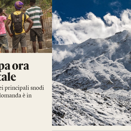
opa ora
tale
ei principali snodi
 domanda è in