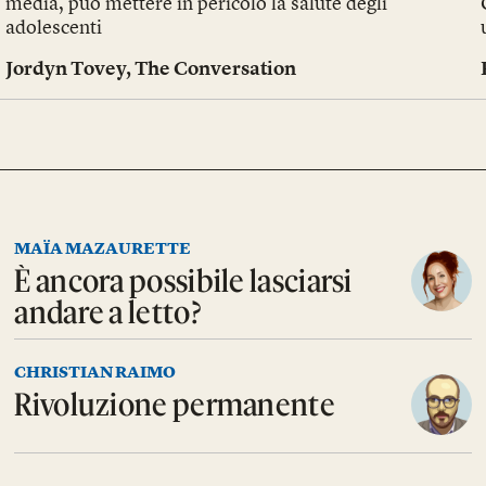
media, può mettere in pericolo la salute degli
adolescenti
Jordyn Tovey
,
The Conversation
MAÏA MAZAURETTE
È ancora possibile lasciarsi
andare a letto?
CHRISTIAN RAIMO
Rivoluzione permanente