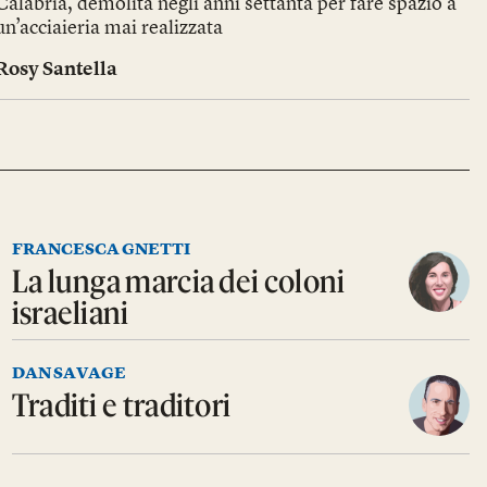
Calabria, demolita negli anni settanta per fare spazio a
un’acciaieria mai realizzata
Rosy Santella
FRANCESCA GNETTI
La lunga marcia dei coloni
israeliani
DAN SAVAGE
Traditi e traditori