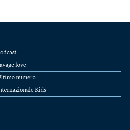
odcast
avage love
ltimo numero
nternazionale Kids