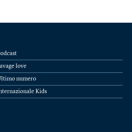
odcast
avage love
ltimo numero
nternazionale Kids