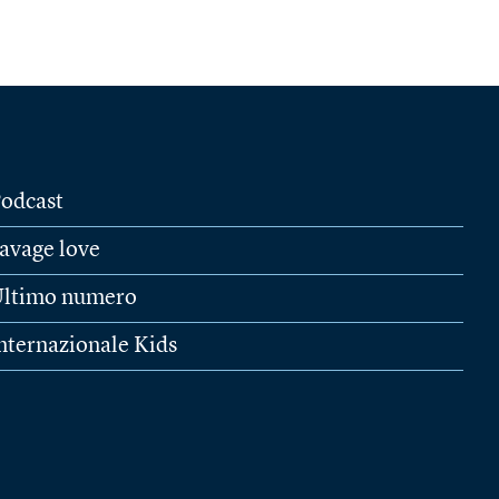
odcast
avage love
ltimo numero
nternazionale Kids