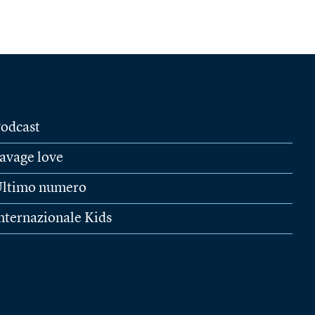
odcast
avage love
ltimo numero
nternazionale Kids