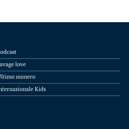
odcast
avage love
ltimo numero
nternazionale Kids