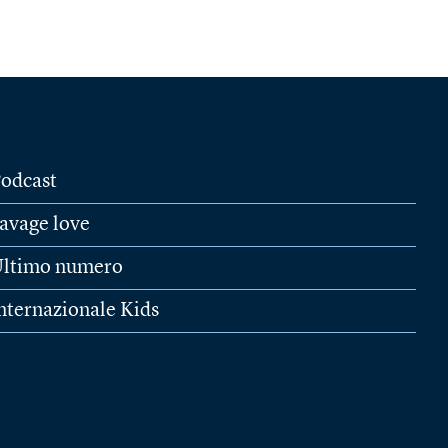
odcast
avage love
ltimo numero
nternazionale Kids