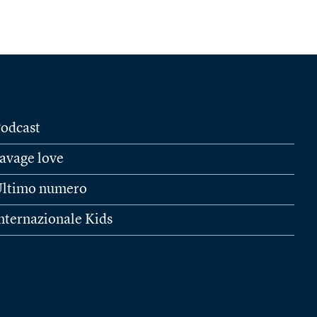
odcast
avage love
ltimo numero
nternazionale Kids