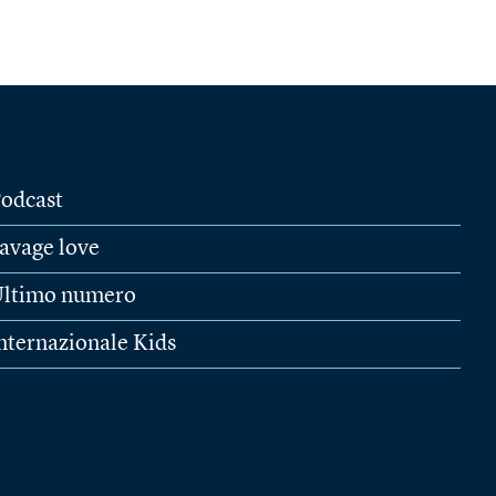
odcast
avage love
ltimo numero
nternazionale Kids