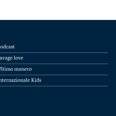
odcast
avage love
ltimo numero
nternazionale Kids