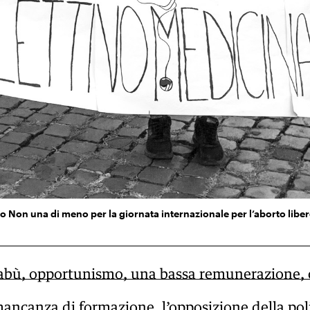
Non una di meno per la giornata internazionale per l’aborto libero,
tabù, opportunismo, una bassa remunerazione, 
mancanza di formazione, l’opposizione della poli