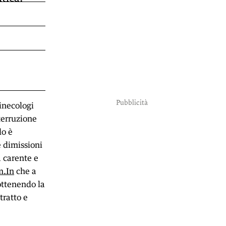
Pubblicità
ginecologi
nterruzione
do è
e dimissioni
a carente e
m.In
che a
ottenendo la
tratto e