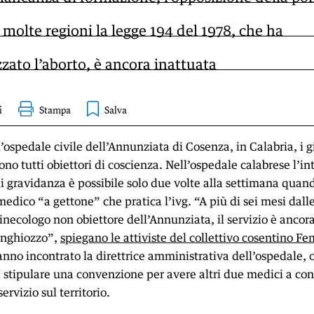
 molte regioni la legge 194 del 1978, che ha
zato l’aborto, è ancora inattuata
i
Stampa
l’ospedale civile dell’Annunziata di Cosenza, in Calabria, i 
ono tutti obiettori di coscienza. Nell’ospedale calabrese l’i
i gravidanza è possibile solo due volte alla settimana quan
medico “a gettone” che pratica l’ivg. “A più di sei mesi dall
inecologo non obiettore dell’Annunziata, il servizio è ancor
inghiozzo”,
spiegano le attiviste del collettivo cosentino Fe
nno incontrato la direttrice amministrativa dell’ospedale, 
 stipulare una convenzione per avere altri due medici a con
servizio sul territorio.