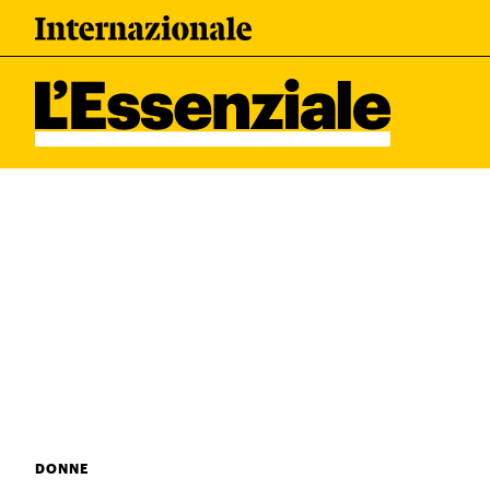
Leggi Internazionale
I tuoi dati 
Newsletter
Esci
L’ESSENZIALE
Ultimi articoli
DONNE