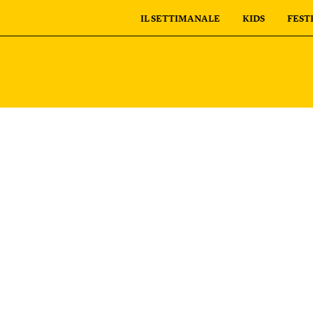
IL SETTIMANALE
KIDS
FEST
personali
I tuoi ordini