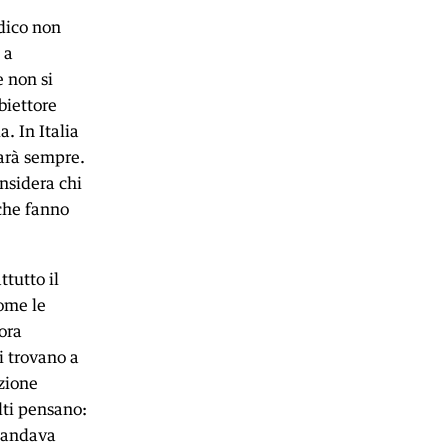
edico non
 a
e non si
biettore
. In Italia
sarà sempre.
nsidera chi
 che fanno
tutto il
come le
ora
i trovano a
azione
lti pensano:
e andava