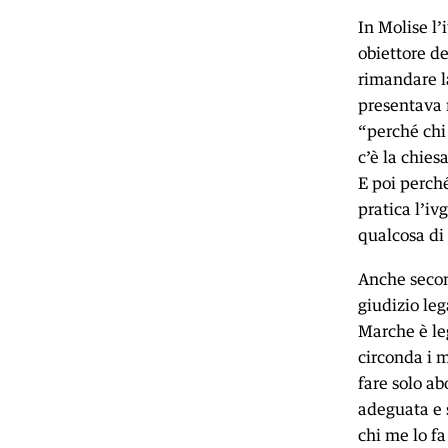
In Molise l’
obiettore de
rimandare la
presentava 
“perché chi 
c’è la chies
E poi perché
pratica l’iv
qualcosa di 
Anche secon
giudizio leg
Marche è leg
circonda i m
fare solo ab
adeguata e 
chi me lo f