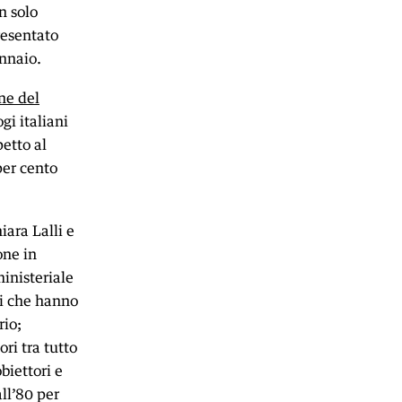
n solo
resentato
nnaio.
ne del
gi italiani
petto al
per cento
iara Lalli e
one in
inisteriale
li che hanno
rio;
ori tra tutto
biettori e
ll’80 per