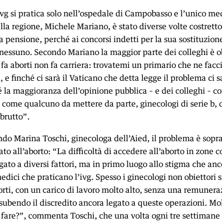
ivg si pratica solo nell’ospedale di Campobasso e l’unico m
lla regione, Michele Mariano, è stato diverse volte costretto
 pensione, perché ai concorsi indetti per la sua sostituzion
nessuno. Secondo Mariano la maggior parte dei colleghi è o
fa aborti non fa carriera: trovatemi un primario che ne faccia
a, e finché ci sarà il Vaticano che detta legge il problema ci 
 la maggioranza dell’opinione pubblica – e dei colleghi – co
g come qualcuno da mettere da parte, ginecologi di serie b,
brutto”.
do Marina Toschi, ginecologa dell’Aied, il problema è soprat
ato all’aborto: “La difficoltà di accedere all’aborto in zone 
ato a diversi fattori, ma in primo luogo allo stigma che anc
edici che praticano l’ivg. Spesso i ginecologi non obiettori s
orti, con un carico di lavoro molto alto, senza una remuner
subendo il discredito ancora legato a queste operazioni. Mo
a fare?”, commenta Toschi, che una volta ogni tre settiman