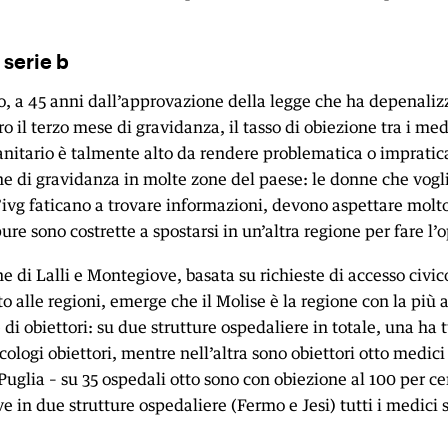
 serie b
to, a 45 anni dall’approvazione della legge che ha depenaliz
tro il terzo mese di gravidanza, il tasso di obiezione tra i medi
anitario è talmente alto da rendere problematica o impratic
one di gravidanza in molte zone del paese: le donne che vogl
ll’ivg faticano a trovare informazioni, devono aspettare mol
ure sono costrette a spostarsi in un’altra regione per fare l’
e di Lalli e Montegiove, basata su richieste di accesso civic
o alle regioni, emerge che il Molise è la regione con la più a
di obiettori: su due strutture ospedaliere in totale, una ha tu
ologi obiettori, mentre nell’altra sono obiettori otto medici 
uglia – su 35 ospedali otto sono con obiezione al 100 per cen
 in due strutture ospedaliere (Fermo e Jesi) tutti i medici 