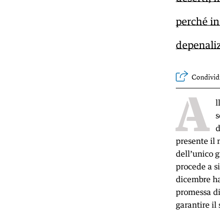
perché in
depenaliz
Condivid
A
l
s
d
presente il 
dell’unico g
procede a s
dicembre ha
promessa di
garantire il 