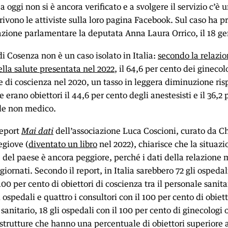
 oggi non si è ancora verificato e a svolgere il servizio c’è u
ivono le attiviste sulla loro pagina Facebook. Sul caso ha p
azione parlamentare la deputata Anna Laura Orrico, il 18 ge
i Cosenza non è un caso isolato in Italia:
secondo la relazio
lla salute presentata nel 2022
, il 64,6 per cento dei ginecolo
e di coscienza nel 2020, un tasso in leggera diminuzione ris
 erano obiettori il 44,6 per cento degli anestesisti e il 36,2 
le non medico.
report
Mai dati
dell’associazione Luca Coscioni, curato da Ch
giove (
diventato un libro
nel 2022), chiarisce che la situazi
del paese è ancora peggiore, perché i dati della relazione m
iornati. Secondo il report, in Italia sarebbero 72 gli ospeda
l 100 per cento di obiettori di coscienza tra il personale sanita
 ospedali e quattro i consultori con il 100 per cento di obiett
 sanitario, 18 gli ospedali con il 100 per cento di ginecologi o
 strutture che hanno una percentuale di obiettori superiore a