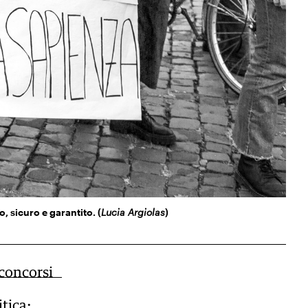
 sicuro e garantito. (
Lucia Argiolas
)
concorsi
tica: