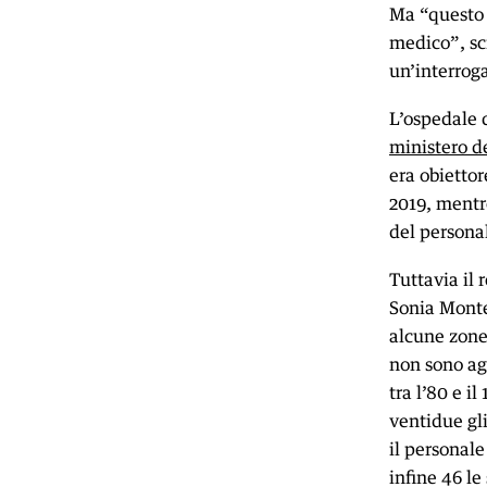
Ma “questo a
medico”, scr
un’interrog
L’ospedale d
ministero de
era obiettor
2019, mentre
del persona
Tuttavia il 
Sonia Monte
alcune zone 
non sono agg
tra l’80 e i
ventidue gli
il personale
infine 46 le