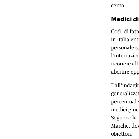
cento.
Medici di
Così, di fat
in Italia en
personale s
l’interruzi
ricorrere a
abortire opp
Dall’indagin
generalizzat
percentuale 
medici ginec
Seguono la P
Marche, dove
obiettori.