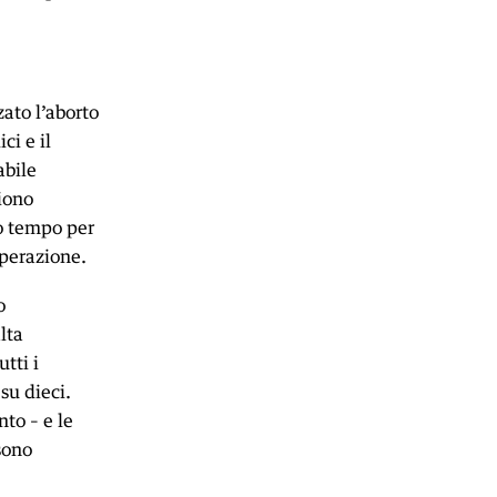
zato l’aborto
ci e il
abile
iono
to tempo per
operazione.
o
lta
tti i
su dieci.
to – e le
sono