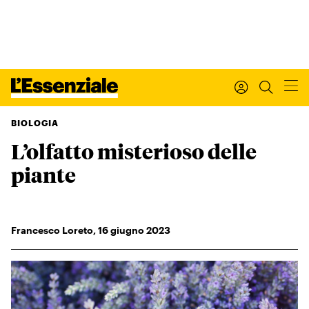
BIOLOGIA
L’olfatto misterioso delle
Xxx
L’ESSENZIALE
piante
Leggi Internazionale
Ultimi articoli
I tuoi dati personali
Francesco Loreto
,
16
giugno 2023
I tuoi ordini
INTERNAZIONALE
Regala o rinnova
IL SETTIMANALE
Newsletter