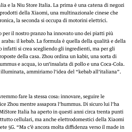
lia e la Niu Store Italia. La prima è una catena di negozi
 prodotti della Xiaomi, ​​una multinazionale cinese che
onica, la seconda si occupa di motorini elettrici.
o per il nostro pranzo ha innovato uno dei piatti più
 araba: il kebab. La formula è quella della qualità e della
o infatti si crea scegliendo gli ingredienti, ma per gli
roposte della casa. Zhou ordina un kabir, una sorta di
hummus e acqua, io un’insalata di pollo e una Coca-Cola.
illuminata, ammiriamo l’idea del “kebab all’italiana”.
vremmo fare la stessa cosa: innovare, seguire le
dice Zhou mentre assapora l’hummus. Di sicuro lui l’ha
 MiStore Italia ha aperto in questi anni circa trenta punti
ttutto cellulari, ma anche elettrodomestici della Xiaomi
 rete 5G. “Ma c’è ancora molta diffidenza verso il made in