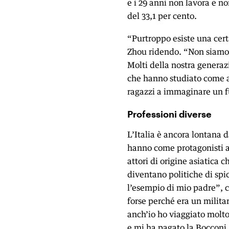
e i 29 anni non lavora e n
del 33,1 per cento.
“Purtroppo esiste una cer
Zhou ridendo. “Non siamo 
Molti della nostra generaz
che hanno studiato come a
ragazzi a immaginare un f
Professioni diverse
L’Italia è ancora lontana 
hanno come protagonisti as
attori di origine asiatica
diventano politiche di spi
l’esempio di mio padre”, 
forse perché era un milita
anch’io ho viaggiato molto
e mi ha pagato la Bocconi. 