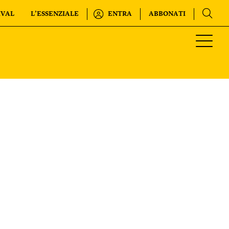
IVAL
L’ESSENZIALE
ENTRA
ABBONATI
Regala o rinnova
INTERNAZIONALE
IL SETTIMANALE
KIDS
FESTIVAL
L’ESSENZIALE