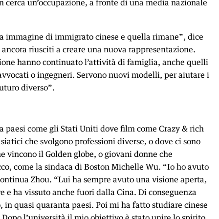
on cerca un’occupazione, a fronte di una media nazionale
ta immagine di immigrato cinese e quella rimane”, dice
ancora riusciti a creare una nuova rappresentazione.
ione hanno continuato l’attività di famiglia, anche quelli
vvocati o ingegneri. Servono nuovi modelli, per aiutare i
uturo diverso”.
da paesi come gli Stati Uniti dove film come Crazy & rich
iatici che svolgono professioni diverse, o dove ci sono
 che vincono il Golden globe, o giovani donne che
cco, come la sindaca di Boston Michelle Wu. “Io ho avuto
continua Zhou. “Lui ha sempre avuto una visione aperta,
re e ha vissuto anche fuori dalla Cina. Di conseguenza
, in quasi quaranta paesi. Poi mi ha fatto studiare cinese
Dopo l’università il mio obiettivo è stato unire lo spirito