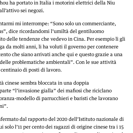
ou ha portato in Italia i motorini elettrici della Niu
ll’attivo sei negozi.
tarmi mi interrompe: “Sono solo un commerciante,
s”, dice ricordandomi l’umiltà del gentiluomo
to delle tendenze che vedevo in Cina. Per esempio lì gli
oga da molti anni, li ha voluti il governo per contenere
ento che siano arrivati anche qui e questo grazie a una
elle problematiche ambientali”. Con le sue attività
entinaio di posti di lavoro.
ità cinese sembra bloccata in una doppia
arte “l’invasione gialla” dei mafiosi che riciclano
oranza-modello di parrucchieri e baristi che lavorano
ni”.
ermato dal rapporto del 2020 dell’Istituto nazionale di
ui solo l’11 per cento dei ragazzi di origine cinese tra i 15