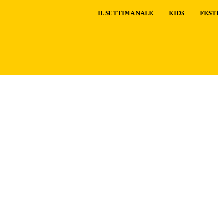
IL SETTIMANALE
KIDS
FEST
personali
I tuoi ordini