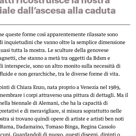
iale dall’ascesa alla caduta
he queste forme così apparentemente rilassate sono
di inquietudini che vanno oltre la semplice dimensione
quasi tutta la mostra. Le sculture della genovese
netti, che stanno a metà tra oggetti da Bdsm e
li interspecie, sono un altro monito sulla necessità di
fluide e non gerarchiche, tra le diverse forme di vita.
pinti di Chiara Enzo, nata proprio a Venezia nel 1989,
membrare i corpi attraverso una pittura di dettagli. Ma il
 nella biennale di Alemani, che ha la capacità di
retativi e di meravigliare, si misura soprattutto nelle
stra si trovano quindi opere di artiste e artisti ben noti
l Rama, Dadamaino, Tomaso Binga, Regina Cassolo
lcuni. Guardandoli di nuovo, questi disegni, dipinti o