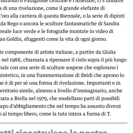
isitando il Padiglione centrale e l’Arsenale, ci s’imbatte
a di una rivelazione, come il grande elefante di
oro alla carriera di questa Biennale, o la serie di dipinti
aula Rego o ancora le sculture fantasmatiche di Sandra
eale luce verde e le fotografie montate in video di
an Goldin, sfuggenti come la vita di ogni giorno.
 componente di artiste italiane, a partite da Giulia
 nel 1988, chiamata a ripensare il cielo sopra il più lungo
enale con una serie di sculture sospese che esplorano i
il sintetico, in una frammentazione di ibridi che aprono lo
e è di per sé una forma di rivelazione. Importanti e in
rritorio simile, almeno a livello d’immaginario, anche
 nata a Biella nel 1979, che modellano parti di possibili
capo d’abbigliamento che nel tempo ha assunto diversi
ro al tempo libero, come la tuta intera a forma di T.
atti ricostruisce la nostra