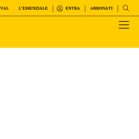
IVAL
L’ESSENZIALE
ENTRA
ABBONATI
Regala o rinnova
INTERNAZIONALE
IL SETTIMANALE
KIDS
FESTIVAL
L’ESSENZIALE