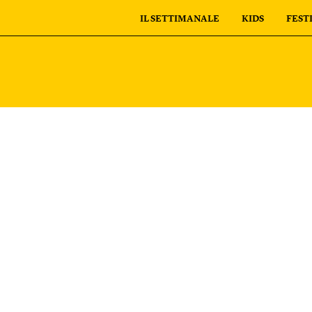
IL SETTIMANALE
KIDS
FEST
personali
I tuoi ordini