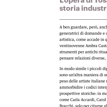
storia industr
A ben guardare, però, anc
generatrici di domande e 
artistica, come accade in 
ventinovenne Ambra Castag
strumenti per antichi ritua
pensare relazioni diverse, 
In modo simile i piccoli di
sono un’altra maniera di s
peso delle artiste italiane
ammorbidire i codici interp
prospettive storiche: in mo
come Carla Accardi, Caro
Bracchi, solo per citarne a