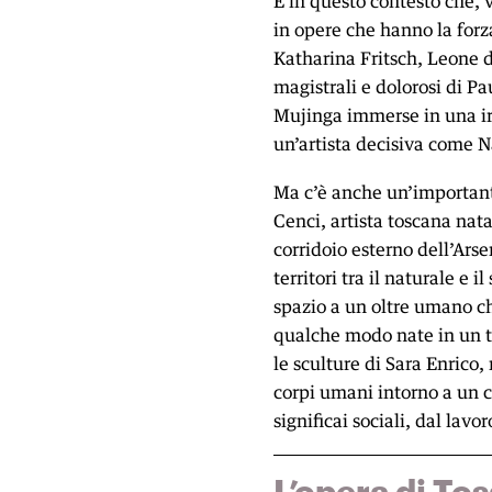
È in questo contesto che, v
in opere che hanno la forz
Katharina Fritsch, Leone d’
magistrali e dolorosi di P
Mujinga immerse in una irr
un’artista decisiva come N
Ma c’è anche un’importante
Cenci, artista toscana nata
corridoio esterno dell’Ars
territori tra il naturale e 
spazio a un oltre umano ch
qualche modo nate in un te
le sculture di Sara Enrico,
corpi umani intorno a un 
significai sociali, dal lavo
L’opera di Tos