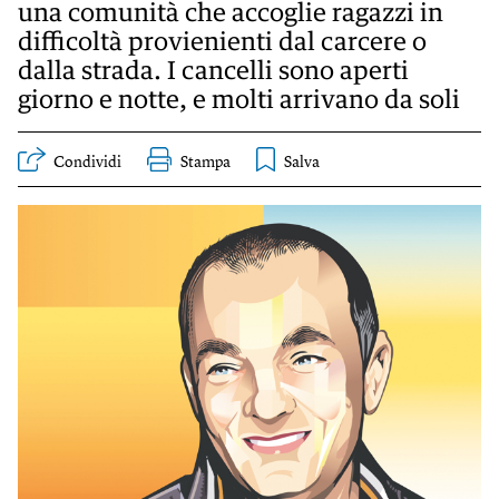
KIDS
una comunità che accoglie ragazzi in
difficoltà provienienti dal carcere o
Esci
FESTIVAL
dalla strada. I cancelli sono aperti
giorno e notte, e molti arrivano da soli
L’ESSENZIALE
Condividi
Stampa