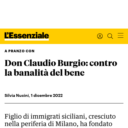
A PRANZO CON
Don Claudio Burgio: contro
Xxx
L’ESSENZIALE
la banalità del bene
Leggi Internazionale
Ultimi articoli
I tuoi dati personali
Silvia Nucini
,
1
dicembre 2022
I tuoi ordini
INTERNAZIONALE
Regala o rinnova
Figlio di immigrati siciliani, cresciuto
IL SETTIMANALE
nella periferia di Milano, ha fondato
Newsletter