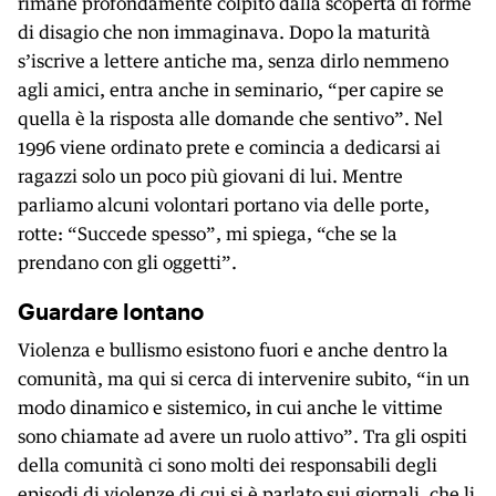
rimane profondamente colpito dalla scoperta di forme
di disagio che non immaginava. Dopo la maturità
s’iscrive a lettere antiche ma, senza dirlo nemmeno
agli amici, entra anche in seminario, “per capire se
quella è la risposta alle domande che sentivo”. Nel
1996 viene ordinato prete e comincia a dedicarsi ai
ragazzi solo un poco più giovani di lui. Mentre
parliamo alcuni volontari portano via delle porte,
rotte: “Succede spesso”, mi spiega, “che se la
prendano con gli oggetti”.
Guardare lontano
Violenza e bullismo esistono fuori e anche dentro la
comunità, ma qui si cerca di intervenire subito, “in un
modo dinamico e sistemico, in cui anche le vittime
sono chiamate ad avere un ruolo attivo”. Tra gli ospiti
della comunità ci sono molti dei responsabili degli
episodi di violenze di cui si è parlato sui giornali, che li