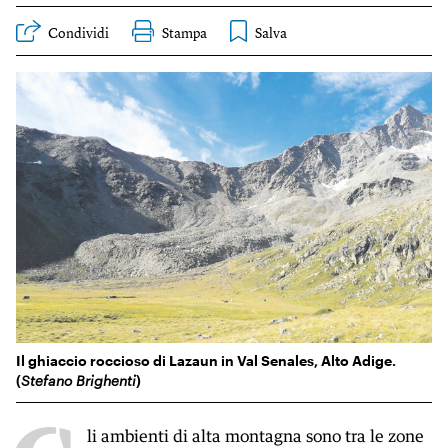
KIDS
Condividi
Stampa
Esci
FESTIVAL
L’ESSENZIALE
Il ghiaccio roccioso di Lazaun in Val Senales, Alto Adige.
(
Stefano Brighenti
)
li ambienti di alta montagna sono tra le zone