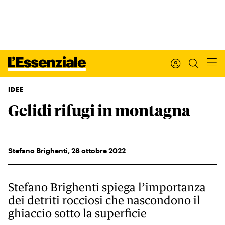
IDEE
Gelidi rifugi in montagna
Xxx
L’ESSENZIALE
Leggi Internazionale
Ultimi articoli
Stefano Brighenti
,
28
ottobre 2022
I tuoi dati personali
I tuoi ordini
INTERNAZIONALE
Stefano Brighenti spiega l’importanza
Regala o rinnova
dei detriti rocciosi che nascondono il
IL SETTIMANALE
ghiaccio sotto la superficie
Newsletter