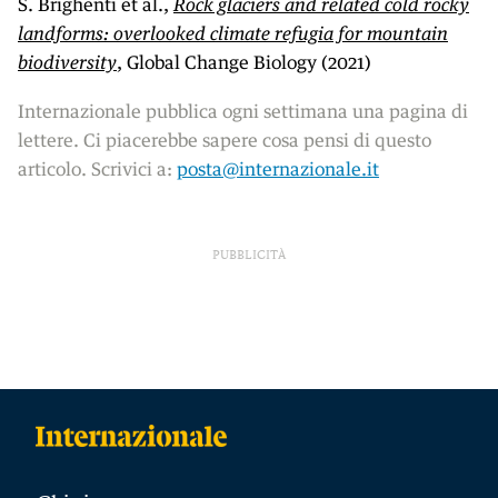
S. Brighenti et al.,
Rock glaciers and related cold rocky
land­forms: overlooked climate refugia for mountain
biodiversity
, Global Change Biology (2021)
Internazionale pubblica ogni settimana una pagina di
lettere. Ci piacerebbe sapere cosa pensi di questo
articolo. Scrivici a:
posta@internazionale.it
PUBBLICITÀ