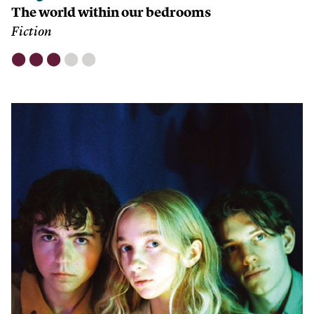
The world within our bedrooms
Fiction
⬤
⬤
⬤
⬤
⬤