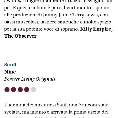
awards, si toglie finalmente lo sfizio di svagarsi un
po’. E questo album è puro divertimento: ispirato
alle produzioni di Jimmy Jam e Terry Lewis, con
bassi muscolosi, tastiere sintetiche e molto spazio
per la sua potente voce di soprano.
Kitty Empire,
The Observer
Sault
Nine
Forever Living Originals
⬤
⬤
⬤
⬤
⬤
L’identità dei misteriosi Sault non è ancora stata
svelata, ma intanto è arrivata la prima uscita del