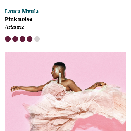
Laura Mvula
Pink noise
Atlantic
⬤
⬤
⬤
⬤
⬤