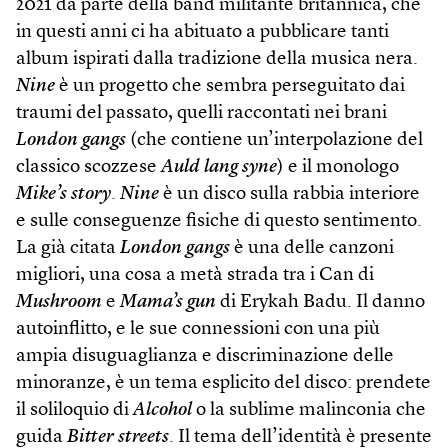
2021 da parte della band militante britannica, che
in questi anni ci ha abituato a pubblicare tanti
album ispirati dalla tradizione della musica nera.
Nine
è un progetto che sembra perseguitato dai
traumi del passato, quelli raccontati nei brani
London gangs
(che contiene un’interpolazione del
classico scozzese
Auld lang syne
) e il monologo
Mike’s story
.
Nine
è un disco sulla rabbia interiore
e sulle conseguenze fisiche di questo sentimento.
La già citata
London gangs
è una delle canzoni
migliori, una cosa a metà strada tra i Can di
Mushroom
e
Mama’s gun
di Erykah Badu. Il danno
autoinflitto, e le sue connessioni con una più
ampia disuguaglianza e discriminazione delle
minoranze, è un tema esplicito del disco: prendete
il soliloquio di
Alcohol
o la sublime malinconia che
guida
Bitter streets
. Il tema dell’identità è presente