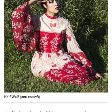
Half Waif (
anti records
)