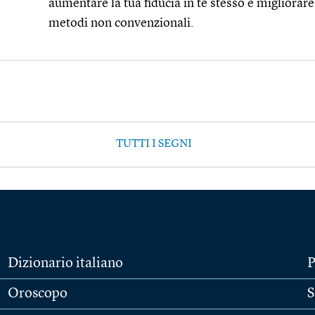
aumentare la tua fiducia in te stesso e migliorar
metodi non convenzionali.
TUTTI I SEGNI
Dizionario italiano
P
Oroscopo
S