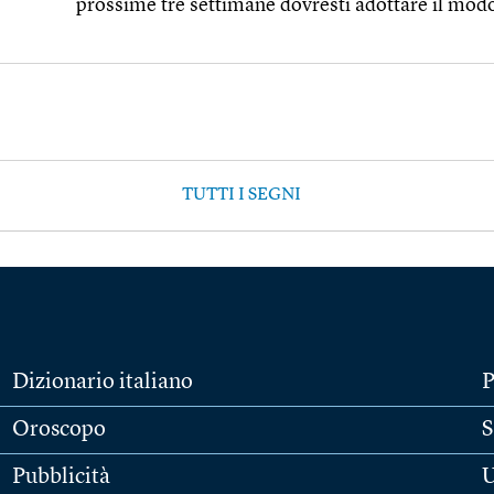
prossime tre settimane dovresti adottare il modo
TUTTI I SEGNI
Dizionario italiano
P
Oroscopo
S
Pubblicità
U