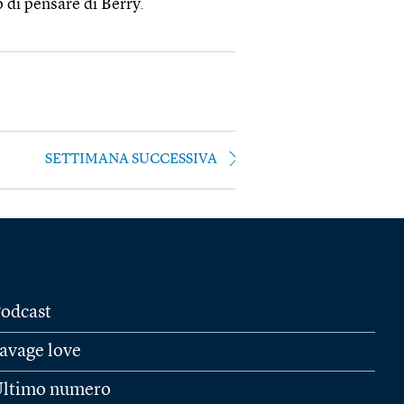
 di pensare di Berry.
SETTIMANA SUCCESSIVA
odcast
avage love
ltimo numero