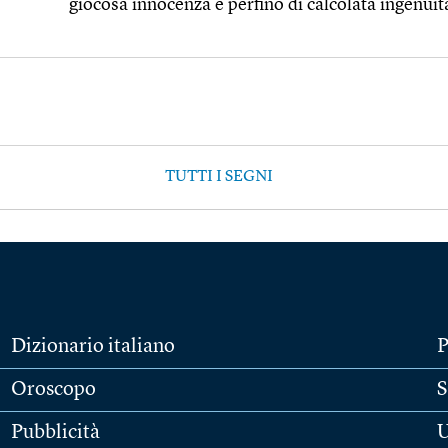
giocosa innocenza e perfino di calcolata ingenuit
TUTTI I SEGNI
Dizionario italiano
P
Oroscopo
S
Pubblicità
U