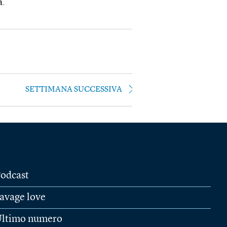
à.
SETTIMANA SUCCESSIVA
odcast
avage love
ltimo numero