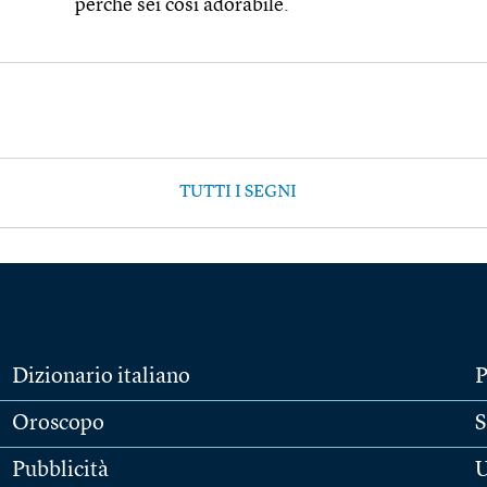
perché sei così adorabile.
TUTTI I SEGNI
Dizionario italiano
P
Oroscopo
S
Pubblicità
U