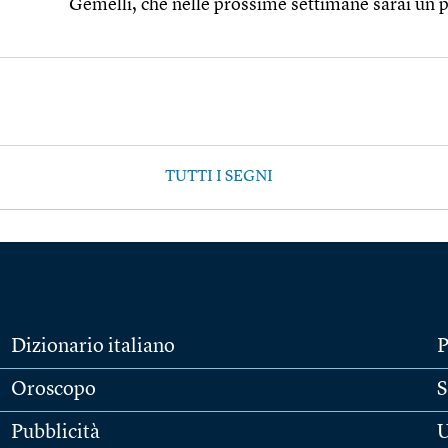
Gemelli, che nelle prossime settimane sarai un 
TUTTI I SEGNI
Dizionario italiano
P
Oroscopo
S
Pubblicità
U