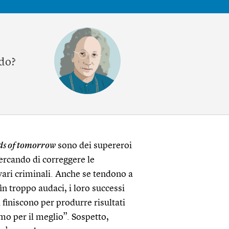
ndo?
ds of tomorrow
sono dei supereroi
ercando di correggere le
vari criminali. Anche se tendono a
n troppo audaci, i loro successi
i finiscono per produrre risultati
amo per il meglio”. Sospetto,