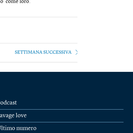
po’ come loro.
SETTIMANA SUCCESSIVA
odcast
avage love
ltimo numero